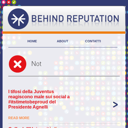
HOME
ABOUT
CONTATTI
Not
I tifosi della Juventus
reagiscono male sui social a
#itstimetobeproud del
Presidente Agnelli
READ MORE