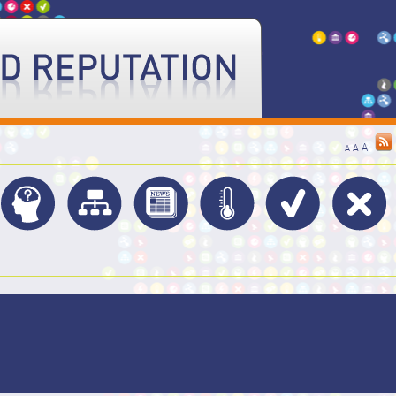
A
A
A