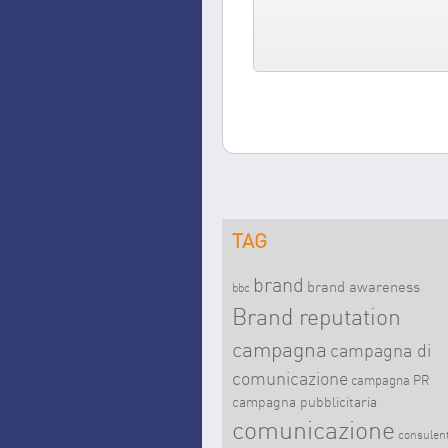
TAG
brand
brand awareness
bbc
Brand reputation
campagna
campagna di
comunicazione
campagna PR
campagna pubblicitaria
comunicazione
consulent