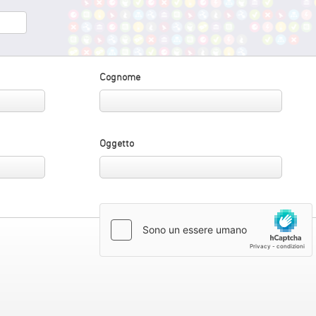
edIn
hare
Cognome
Oggetto