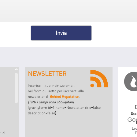
NEWSLETTER
Inserisci il tuo indirizzo email
nel form qui sotto per iscriverti alla
newsletter di
Behind Reputation
.
(Tutti i campi sono obbligatori)
[gravityform id=1 name=Newsletter title=false
description=false]
i di