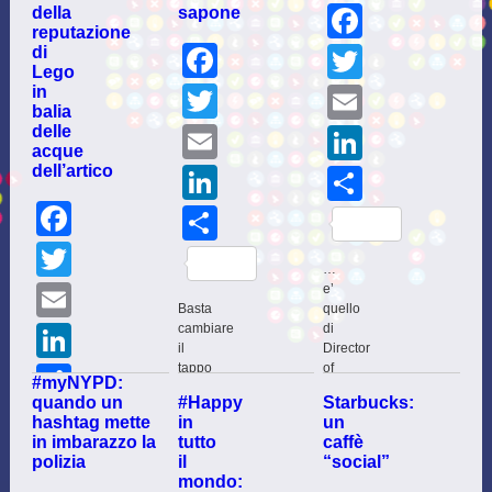
Facebo
della
sapone
reputazione
Facebook
Twitter
di
Lego
Twitter
in
Email
balia
delle
Email
LinkedI
acque
dell’artico
LinkedIn
Share
Facebook
Share
Twitter
…
Email
e’
Basta
quello
LinkedIn
cambiare
di
il
Director
tappo
of
Share
#myNYPD:
e
Operations,
quando un
#Happy
Starbucks:
diventa
‘creato’
hashtag mette
in
un
uno
e
in imbarazzo la
tutto
caffè
spruzzino,
proposto
polizia
il
“social”
Cosa
un
online
mondo:
spinge
erogatore
attraverso