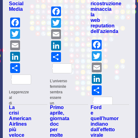
Social
ricostruzione
Facebook
Media
minaccia
la
Facebook
Twitter
web
reputation
Twitter
dell’azienda
Email
Facebo
Email
LinkedIn
Twitter
LinkedIn
Share
Email
Share
LinkedI
L’universo
femminile
Share
Leggerezze
sembra
al
essere
di
un
La
Primo
Ford
fuori
grattacapo
crisi
aprile,
e
dell’orario
per
Crisis
American
giornata
quell’humor
d’ufficio
la
conclamata
Airlines
doc
indiano
per
multinazionale
per
più
per
dall’effetto
la
svedese
i
veloce
molte
virale
segretario
di
consulenti