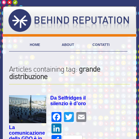
HOME
ABOUT
CONTATTI
Articles containing tag:
grande
distribuzione
Da Selfridges il
silenzio è d’oro
Facebook
Twitter
Email
LinkedIn
La
comunicazione
della GDO è in