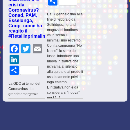
Share
crisi da
Coronavirus?
Dal 7 gennaio fino alla
Conad, PAM,
fine di febbraio da
Esselunga,
Selfridges, i grandi
Coop: come ha
magazzini londinesi,
reagito il
va in scena il
#Retailinprimalinea
minimalismo estremo.
Facebook
Twitter
Email
Con la campagna “No
Noise”, lo store del
lusso, introduce una
LinkedIn
nuova iniziativa che
richiama al silenzio,
Share
alla quiete e ai prodotti
assolutamente privi di
logo esterno.
La GDO ai tempi del
L’iniziativa non è da
Coronavirus. La
considerarsi “nuova”
grande emergenza
per i […]
che stiamo
READ MORE
attraversando non ha
risparmiato nessun
comparto industriale,
determinando
comportamenti