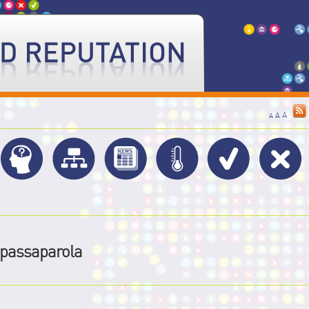
A
A
A
passaparola