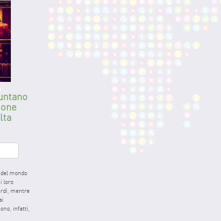
puntano
ione
lta
edIn
hare
e del mondo
i loro
rdi, mentre
ai
no, infatti,