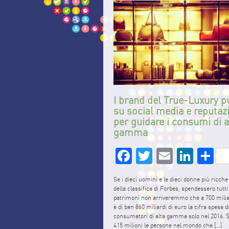
I brand del True-Luxury 
su social media e reputaz
per guidare i consumi di a
gamma
Facebook
Twitter
Email
Link
S
Se i dieci uomini e le dieci donne più ricch
della classifica di Forbes, spendessero tutti 
patrimoni non arriveremmo che a 700 milia
è di ben 860 miliardi di euro la cifra spesa d
consumatori di alta gamma solo nel 2016. So
415 milioni le persone nel mondo che […]