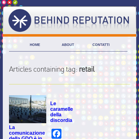
HOME
ABOUT
CONTATTI
Articles containing tag:
retail
Le
caramelle
della
discordia
La
Facebook
comunicazione
della GDO è in