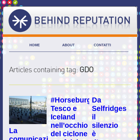
HOME
ABOUT
CONTATTI
Articles containing tag:
GDO
#Horseburgers:
Da
Tesco e
Selfridges
Iceland
il
nell’occhio
silenzio
La
del ciclone
è
comunicazione