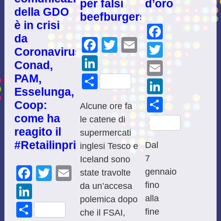
per falsi
d’oro
della GDO
beefburgers
è in crisi
Facebo
da
Facebook
Twitter
Email
Twitter
Coronavirus?
LinkedIn
Conad,
Email
PAM,
Share
LinkedI
Esselunga,
Share
Coop:
Alcune ore fa
come ha
le catene di
reagito il
supermercati
#Retailinprimalinea
Dal
inglesi Tesco e
7
Iceland sono
Facebook
Twitter
Email
gennaio
state travolte
fino
da un’accesa
LinkedIn
alla
polemica dopo
Share
fine
che il FSAI,