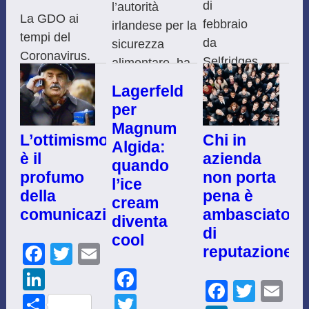
di
l’autorità
La GDO ai
febbraio
irlandese per la
tempi del
da
sicurezza
Coronavirus.
Selfridges,
alimentare, ha
La grande
i
riscontrato la
Lagerfeld
emergenza che
grandi
presenza di
per
stiamo
magazzini
carne equina in
Magnum
attraversando
londinesi,
alcuni
Chi in
L’ottimismo
Algida:
non ha
va
hamburger di
azienda
è il
quando
risparmiato
in
manzo venduti
non porta
profumo
l’ice
nessun
scena
negli
pena è
della
cream
comparto
il
ipermercati. La
ambasciator
comunicazione
diventa
industriale,
minimalismo
carne sospetta
di
cool
determinando
estremo.
Facebook
Twitter
Email
proverrebbe da
reputazione
comportamenti
Con
due
Facebook
LinkedIn
differenti tra
la
Facebo
Twitt
Em
stabilimenti
brand che
Twitter
Share
campagna
irlandesi: Liffey