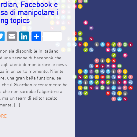
ardian, Facebook e
usa di manipolare i
ing topics
acebook
Twitter
Email
LinkedIn
Share
on sia disponibile in italiano,
 è una sezione di Facebook che
agli utenti di monitorare le news
nza in un certo momento. Niente
re, una gran bella funzione, se
e che il Guardian recentemente ha
o che non sarebbe l’algoritmo a
i, ma un team di editor scelto
mente. […]
ORE