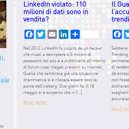
LinkedIn violato: 110
Il Gu
milioni di dati sono in
l’acc
vendita?
trend
Facebook
Twitter
Email
LinkedIn
Share
F
Nel 2012 LinkedIn fu colpito da un hacker
Sebbene n
che riuscì a decriptare 6,5 milioni di
Trending
i,
password dal sito e a pubblicarle all’interno
permette 
di forum russi illegali presenti su Internet.
di tende
i
Quella che sembrava già una situazione
da eccepi
tale
drammatica si è rilevata essere solo la
non foss
punta dell’iceberg. Due giorni fa, Il 18
dichiarat
edIn
maggio si è scoperto che in […]
sceglierl
accurata
READ MORE
READ M
to