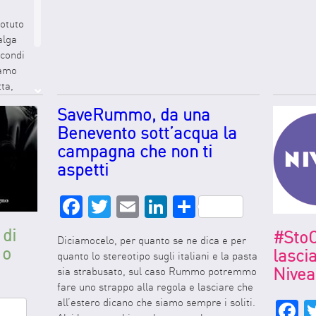
otuto
alga
econdi
iamo
ta,
ecita
SaveRummo, da una
Benevento sott’acqua la
campagna che non ti
aspetti
Facebook
Twitter
Email
LinkedIn
Share
 di
#StoC
Diciamocelo, per quanto se ne dica e per
 o
lasci
quanto lo stereotipo sugli italiani e la pasta
Nivea
sia strabusato, sul caso Rummo potremmo
fare uno strappo alla regola e lasciare che
edIn
hare
all’estero dicano che siamo sempre i soliti.
Fac
Twit
Ema
Link
Sha