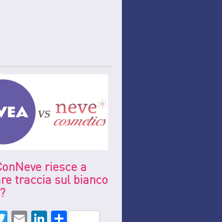
onNeve riesce a
are traccia sul bianco
?
ebook
ter
il
edIn
re