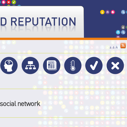
A
A
A
social network