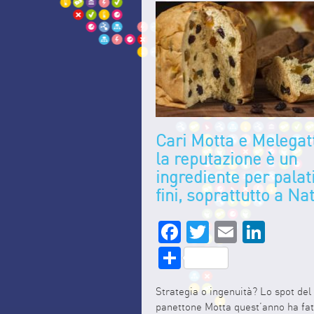
Cari Motta e Melegatt
la reputazione è un
ingrediente per palat
fini, soprattutto a Na
Facebook
Twitter
Email
Link
Share
Strategia o ingenuità? Lo spot del
panettone Motta quest’anno ha fat