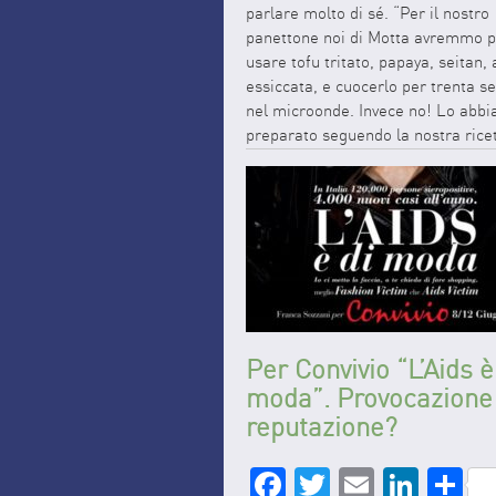
parlare molto di sé. “Per il nostro
panettone noi di Motta avremmo p
usare tofu tritato, papaya, seitan, 
essiccata, e cuocerlo per trenta s
nel microonde. Invece no! Lo abb
preparato seguendo la nostra ricet
originale dal 1919. Da sempre” R
così la […]
READ MORE
Per Convivio “L’Aids è
moda”. Provocazione
reputazione?
Facebook
Twitter
Email
Link
S