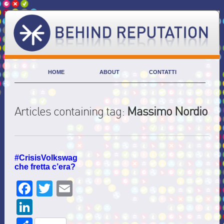
HOME
ABOUT
CONTATTI
Articles containing tag:
Massimo Nordio
#CrisisVolkswagen
che fretta c’era?
Facebook
Twitter
Email
LinkedIn