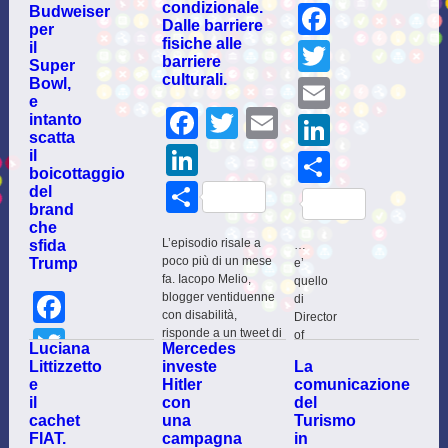
condizionale.
Facebo
Budweiser
Dalle barriere
per
fisiche alle
Twitter
il
barriere
Super
culturali.
Bowl,
Email
e
Facebook
Twitter
Email
intanto
LinkedI
scatta
LinkedIn
il
Share
boicottaggio
Share
del
brand
che
L’episodio risale a
sfida
…
poco più di un mese
Trump
e’
fa. Iacopo Melio,
quello
Facebook
blogger ventiduenne
di
con disabilità,
Director
Twitter
risponde a un tweet di
of
Luciana
Mercedes
Maria Chiara
Operations,
Littizzetto
investe
La
Carrozza, Ministro
Email
‘creato’
e
Hitler
comunicazione
dell’Istruzione,
e
il
con
del
dell’Università e della
LinkedIn
proposto
cachet
una
Turismo
Ricerca lanciando
online
FIAT.
campagna
in
#vorreiprendereiltreno,
attraverso