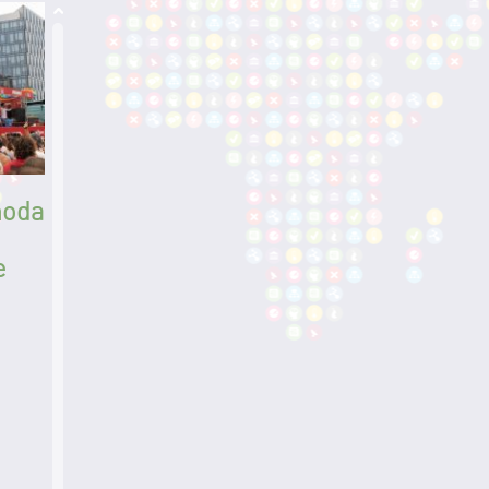
moda
e