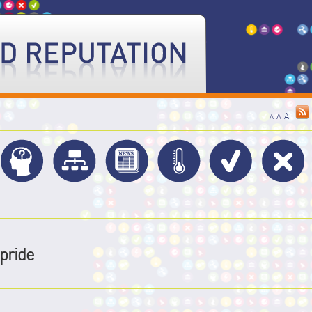
A
A
A
pride