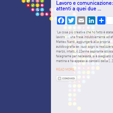
Lavoro e comunicazione
attenti a quei due …
Facebook
Twitter
Email
Link
S
“La cosa più creativa che ho fatto è stat
lavoro” … una frase indubbiamente ad ef
Matteo Nardi, aggiungerà alla propria
autobiografia se i suoi sogni si realizzer
marzo, infatti, il 22enne aspirante stilis
falegname per necessità, si è svegliato 
mattina e ha appeso ai cancelli della […
READ MORE