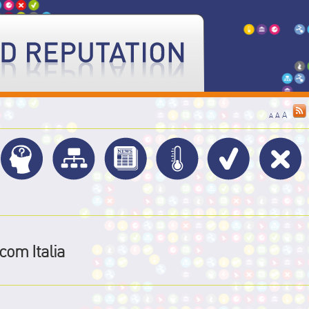
A
A
A
com Italia