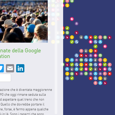
nate della Google
tion
acebook
Twitter
Email
LinkedIn
hare
razione che è diventata maggiorenne
 ’90 che oggi rimane seduta sulla
d aspettare quel treno che non
 Quello che dovrebbe portare il
he, forse, è fermo appena qualche
ù in là. Sono i ragazzi che sono