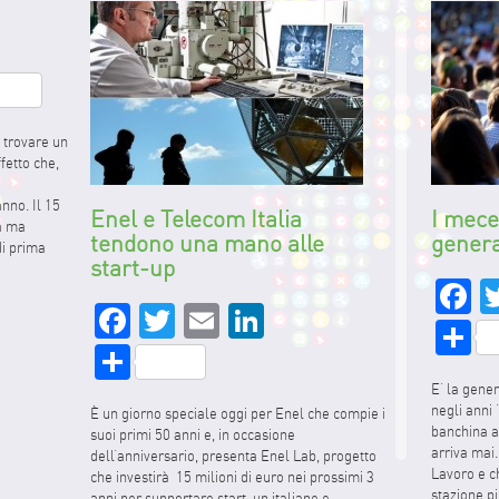
:
edIn
hare
a trovare un
fetto che,
anno. Il 15
Enel e Telecom Italia
I mece
ta ma
tendono una mano alle
genera
di prima
start-up
]
F
Facebook
Twitter
Email
LinkedIn
S
Share
E’ la gene
negli anni
È un giorno speciale oggi per Enel che compie i
banchina a
suoi primi 50 anni e, in occasione
arriva mai.
dell’anniversario, presenta Enel Lab, progetto
Lavoro e c
che investirà 15 milioni di euro nei prossimi 3
stazione pi
anni per supportare start-up italiane e