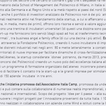
a supporto del settore che cercano di colmare il gap che il Belpaese ha nei co
vatorio della School of Management del Politecnico di Milano, in Italia si
etto alla Germania e al Regno Unito e la metà rispetto ai paesi del nord (S
 anche il portfolio di investitori analizzato da Politecnico non è dei più ‘atti
ionali realmente attivi nel finanziamento delle startup, a cui si affiancano u
ma, in media, meno dei primi), offrono loro risorse e servizi a valore aggiu
ono una trentina di incubatori universitari (di questi una dozzina sono pa
art-up ma forniscono loro servizi (dagli spazi ad hoc al trasferimento tecno
ormali”, tra business angel e family office (di cui una decina i più attivi).
Ed
, attraverso la Fondazione Politecnico, creando il nuovo incubatore di im
ei distretti industriali nati negli anni ’80 e mette letteralmente ‘a contatt
erritoriali di nuove imprese per facilitare dinamiche di cross-fertilizzazione
dell’Ateneo, le startup considerate ‘idonee’ potranno, da marzo 2013, pren
ei concorsi del Politecnico) creando un nuovo polo dell’eccellenza italiana a
 un programma di formazione organizzato dall’ateneo incontrare potenziali
ivo di facilitare il contatto tra le start-up e le grandi imprese per stimola
i 150 aziende ‘incubate’ in tre anni.
che l’iniziativa promossa dall’Associazione Italia Camp
, promossa da under
i e può contare sulla collaborazione di numerose realtà imprenditoriali, soc
 nazionali e internazionali. Scopo del progetto ’Idee per il paese’ – alla 
overe i migliori progetti per l’innovazione provenienti da tutta Italia. I 1
nno realizzati in collaborazione con aziende come Wind e istituti come la 