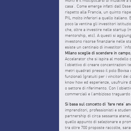
Monti e il moltiplicarsi di iniziative 
casa’. Come emerge infatti dall’Osser
rispetto alla Francia, un quinto risp
PIL molto inferiori a quello italiano. E
poco la ventina gli investitori istituz
che, oltre a investire nelle startup (
mentorship, etc). A questi si aggiung
investono risorse finanziarie nelle st
esiste un centinaio di investitori “inf
Milano sceglie di scendere in campo
Accelerator che si ispira al modello d
l’obiettivo di creare concentrazioni t
metri quadrati presso il polo Bovisa 
funzionali (gratuiti per i vincitori d
know how ed esperienze, usufruire di
o settore di riferimento. Con l’obiett
commerciali e l’ambizioso traguardo d
Si basa sul concetto di ‘fare rete’ an
imprenditori, professionisti e student
partnership di circa sessanta atenei,
quello appunto di selezionare e promu
tra oltre 700 proposte raccolte, sara