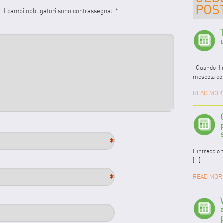
o.
I campi obbligatori sono contrassegnati
*
Quando il m
mescola con 
READ MOR
*
L’intreccio 
[...]
*
READ MOR