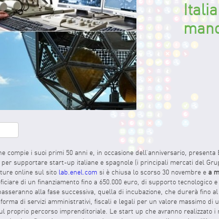
Itali
mano 
edIn
hare
e compie i suoi primi 50 anni e, in occasione dell’anniversario, presenta
i per supportare start-up italiane e spagnole (i principali mercati del Gr
ture online sul sito
lab.enel.com
si è chiusa lo scorso 30 novembre e
a m
ciare di un finanziamento fino a 650.000 euro, di supporto tecnologico e
 passeranno alla fase successiva, quella di incubazione, che durerà fino al
orma di servizi amministrativi, fiscali e legali per un valore massimo di u
sul proprio percorso imprenditoriale. Le start up che avranno realizzato i 