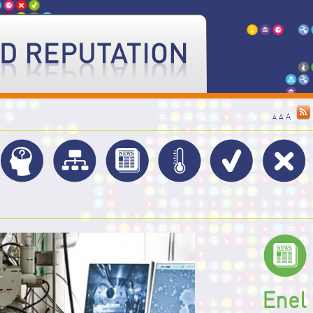
A
A
A
Enel