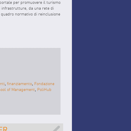
l portale per promuovere il turismo
 infrastrutture, da una rete di
un quadro normativo di reinclusione
nti
,
finanziamento
,
Fondazione
chool of Management
,
PoliHub