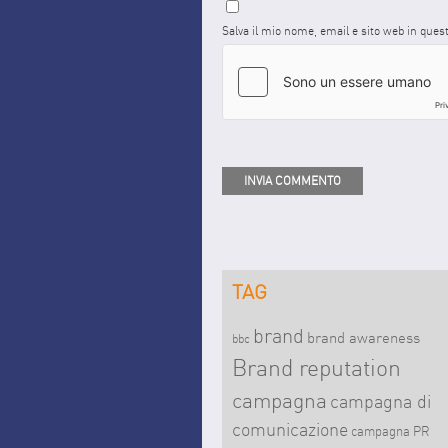
Salva il mio nome, email e sito web in que
TAG
brand
brand awareness
bbc
Brand reputation
campagna
campagna di
comunicazione
campagna PR