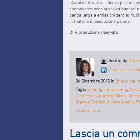
l’Autorità Antitrust. Senza preclusio
enogastronomico ai servizi bancari pe
banda larga a emissioni zero al riuti
in materia di esecuzione penale.
© Riproduzione riservata
Scritto da
Cristi
Visualizza il pro
06 Dicembre 2012 in
Stralci del m
Tags:
50 anni
,
anniversario
,
Assoc
Politecnico
,
governo Monti
,
Idee p
Startup District & Accelerator
,
Po
0 Comments
Lascia un co