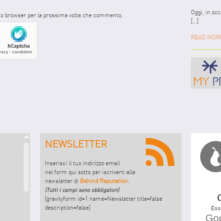
Oggi, in oc
sto browser per la prossima volta che commento.
[...]
READ MOR
NEWSLETTER
Inserisci il tuo indirizzo email
nel form qui sotto per iscriverti alla
newsletter di
Behind Reputation
.
(Tutti i campi sono obbligatori)
[gravityform id=1 name=Newsletter title=false
description=false]