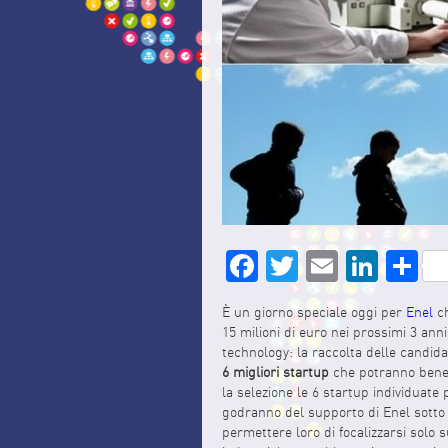
Facebook
Twitter
Email
Link
S
È un giorno speciale oggi per
Enel
ch
15 milioni di euro nei prossimi 3 ann
technology: la raccolta delle candida
6 migliori startup
che potranno benefi
la selezione le 6 startup individuate
godranno del supporto di Enel sotto f
permettere loro di focalizzarsi solo 