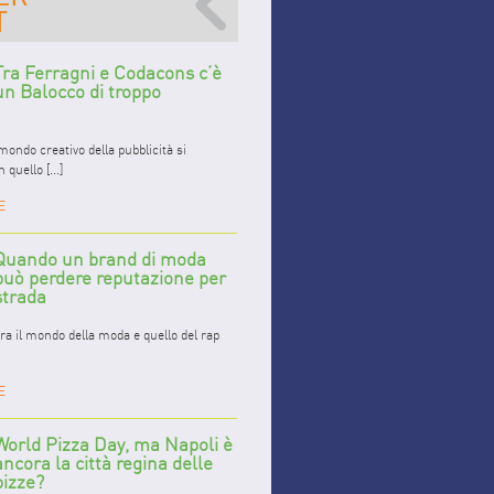
Tra Ferragni e Codacons c’è
un Balocco di troppo
ondo creativo della pubblicità si
quello [...]
E
Quando un brand di moda
può perdere reputazione per
strada
tra il mondo della moda e quello del rap
E
World Pizza Day, ma Napoli è
ancora la città regina delle
pizze?