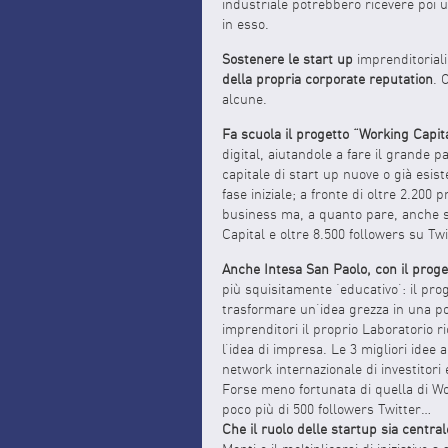
industriale potrebbero ricevere poi 
in esso.
Sostenere le start up
imprenditoriali
della propria corporate reputation
. 
alcune.
Fa scuola il progetto “Working Capita
digital, aiutandole a fare il grande 
capitale di start up nuove o già esist
fase iniziale; a fronte di oltre 2.20
business ma, a quanto pare, anche se
Capital e oltre 8.500 followers su Twi
Anche Intesa San Paolo, con il proge
più squisitamente ‘educativo’: il pr
trasformare un’idea grezza in una po
imprenditori il proprio Laboratorio r
l’idea di impresa. Le 3 migliori idee
network internazionale di investitori 
Forse meno fortunata di quella di Wo
poco più di 500 followers Twitter…
Che il ruolo delle startup sia central