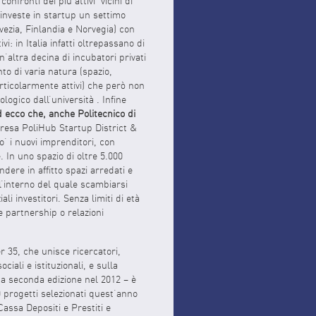
nfronti dei più attivi ‘vicini di
 investe in startup un settimo
vezia, Finlandia e Norvegia) con
vi: in Italia infatti oltrepassano di
n’altra decina di incubatori privati
nto di varia natura (spazio,
rticolarmente attivi) che però non
logico dall’università . Infine
 ecco che, anche Politecnico di
presa PoliHub Startup District &
o’ i nuovi imprenditori, con
. In uno spazio di oltre 5.000
dere in affitto spazi arredati e
ll’interno del quale scambiarsi
 investitori. Senza limiti di età
re partnership o relazioni
 35, che unisce ricercatori,
iali e istituzionali, e sulla
sua seconda edizione nel 2012 – è
0 progetti selezionati quest’anno
Cassa Depositi e Prestiti e