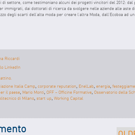
ni di settore, come testimoniano alcuni dei progetti vincitori del 2012: da
r immigrati, dai dottorati di ricerca da svolgere nelle aziende alle aste di
lizzo degli scarti dell’alta moda per creare l’altra Moda, dall’Ecoboa ad 
na Riccardi
filo LinkedIn
attino.
iazione Italia Camp
,
corporate reputation
,
EnelLab
,
energia
,
festeggiame
er il paese
,
Mario Monti
,
OFF – Officine Formative
,
Osservatorio della S
litecnico di Milano
,
start up
,
Working Capital
mmento