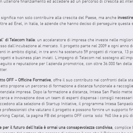
un ulteriore finanziamento ed accedere ad un percorso di crescita all’int
 significa non solo contribuire alla crescita del Paese, ma anche
investir
Oltre ad Enel, in Italia, le aziende che hanno deciso di perseguire questa
l” di Telecom Italia
: un acceleratore di impresa che investe nelle migliori
passo dall’incubazione al mercato. Il progetto parte nel 2009 e ogni anno de
enti in ambito digital; in tre anni ha sostenuto 59 progetti di ricerca, 13 
0 progetti e business plan inviati. L’impegno di Telecom nel sostegno all’i
guito e reputazione per l’azienda promotrice, con oltre 36.000 fan dell
tter.
tto OFF – Officine Formative
, offre il suo contributo nei confronti delle st
ogetto propone un percorso di formazione a distanza funzionale a raccoglie
tenziale impresa. Dopo la formazione a distanza, Intesa San Paolo mette a 
icerca e innovazione dove un team di esperti dispensa i consigli necessar
 accedono alla selezione di Startup Initiative, il programma Intesa Sanpao
e professionisti che valutano il progetto e possono fornire un supporto fin
rking Capital, la pagina FB del progetto OFF conta ‘solo’ 960 like a più d
e per il futuro dell’Italia è ormai una consapevolezza condivisa
, complice 