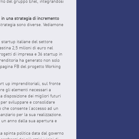
erno del gruppo Enel, integrandosi
e in una strategia di incremento
 strategia sono diverse. Vediamone
 startup italiane del settore
stina 2,5 milioni di euro nel
progetti di impresa e 36 startup in
mprenditoria ha generato non solo
a pagina FB del progetto Working
art up imprenditoriali, sul fronte
re gli elementi necessari a
disposizione dei migliori futuri
i per sviluppare e consolidare
lo che consente l’accesso ad un
anziario per la sua realizzazione.
i un anno dalla sua apertura e
la spinta politica data dal governo