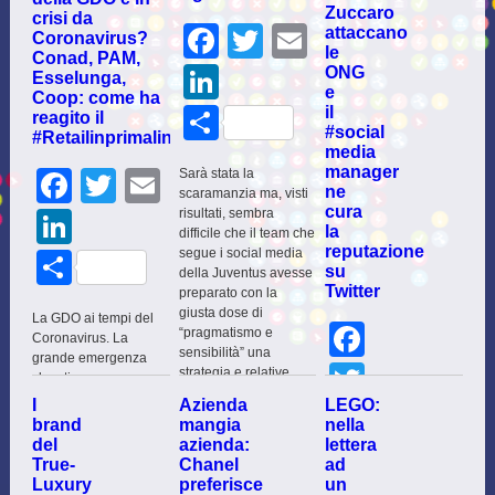
Zuccaro
crisi da
Facebook
Twitter
Email
attaccano
Coronavirus?
le
Conad, PAM,
LinkedIn
ONG
Esselunga,
e
Coop: come ha
il
Share
reagito il
#social
#Retailinprimalinea
media
manager
Facebook
Twitter
Email
Sarà stata la
ne
scaramanzia ma, visti
cura
risultati, sembra
LinkedIn
la
difficile che il team che
reputazione
segue i social media
Share
su
della Juventus avesse
Twitter
preparato con la
giusta dose di
La GDO ai tempi del
Facebo
“pragmatismo e
Coronavirus. La
sensibilità” una
grande emergenza
Twitter
strategia e relative
che stiamo
attività di content
attraversando non ha
I
Azienda
LEGO:
Email
management per il
risparmiato nessun
brand
mangia
nella
racconto della
comparto industriale,
del
azienda:
lettera
LinkedI
sconfitta…. E se
determinando
True-
Chanel
ad
perdiamo, che si dice?
comportamenti
Luxury
preferisce
un
La risposta più