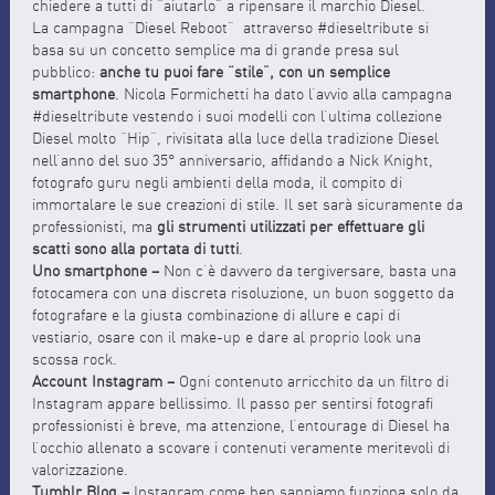
chiedere a tutti di “aiutarlo” a ripensare il marchio Diesel.
La campagna “Diesel Reboot” attraverso #dieseltribute si
basa su un concetto semplice ma di grande presa sul
pubblico:
anche tu puoi fare “stile”, con un semplice
smartphone
. Nicola Formichetti ha dato l’avvio alla campagna
#dieseltribute vestendo i suoi modelli con l’ultima collezione
Diesel molto “Hip”, rivisitata alla luce della tradizione Diesel
nell’anno del suo 35° anniversario, affidando a Nick Knight,
fotografo guru negli ambienti della moda, il compito di
immortalare le sue creazioni di stile. Il set sarà sicuramente da
professionisti, ma
gli strumenti utilizzati per effettuare gli
scatti sono alla portata di tutti
.
Uno smartphone –
Non c’è davvero da tergiversare, basta una
fotocamera con una discreta risoluzione, un buon soggetto da
fotografare e la giusta combinazione di allure e capi di
vestiario, osare con il make-up e dare al proprio look una
scossa rock.
Account Instagram –
Ogni contenuto arricchito da un filtro di
Instagram appare bellissimo. Il passo per sentirsi fotografi
professionisti è breve, ma attenzione, l’entourage di Diesel ha
l’occhio allenato a scovare i contenuti veramente meritevoli di
valorizzazione.
Tumblr Blog –
Instagram come ben sappiamo funziona solo da