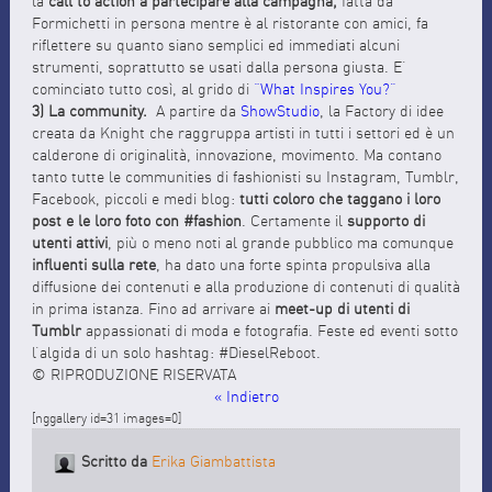
la
call to action a partecipare alla campagna,
fatta da
Formichetti in persona mentre è al ristorante con amici, fa
riflettere su quanto siano semplici ed immediati alcuni
strumenti, soprattutto se usati dalla persona giusta. E’
cominciato tutto così, al grido di
“What Inspires You?”
3) La community.
A partire da
ShowStudio
, la Factory di idee
creata da Knight che raggruppa artisti in tutti i settori ed è un
calderone di originalità, innovazione, movimento. Ma contano
tanto tutte le communities di fashionisti su Instagram, Tumblr,
Facebook, piccoli e medi blog:
tutti coloro che taggano i loro
post e le loro foto con #fashion
. Certamente il
supporto di
utenti attivi
, più o meno noti al grande pubblico ma comunque
influenti sulla rete
, ha dato una forte spinta propulsiva alla
diffusione dei contenuti e alla produzione di contenuti di qualità
in prima istanza. Fino ad arrivare ai
meet-up di utenti di
Tumblr
appassionati di moda e fotografia. Feste ed eventi sotto
l’algida di un solo hashtag: #DieselReboot.
© RIPRODUZIONE RISERVATA
« Indietro
[nggallery id=31 images=0]
Scritto da
Erika Giambattista