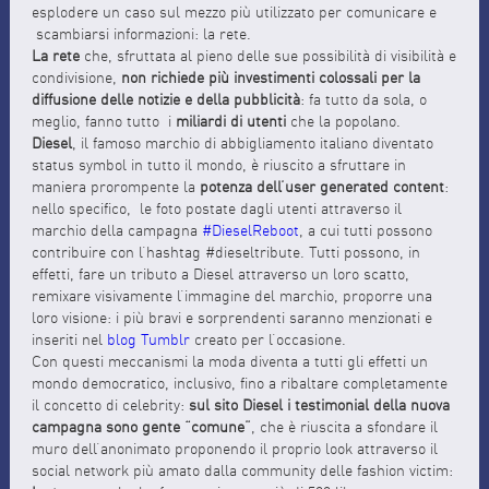
esplodere un caso sul mezzo più utilizzato per comunicare e
scambiarsi informazioni: la rete.
La rete
che, sfruttata al pieno delle sue possibilità di visibilità e
condivisione,
non richiede più investimenti colossali per la
diffusione delle notizie e della pubblicità
: fa tutto da sola, o
meglio, fanno tutto i
miliardi di utenti
che la popolano.
Diesel
, il famoso marchio di abbigliamento italiano diventato
status symbol in tutto il mondo, è riuscito a sfruttare in
maniera prorompente la
potenza dell’user generated content
:
nello specifico, le foto postate dagli utenti attraverso il
marchio della campagna
#DieselReboot
, a cui tutti possono
contribuire con l’hashtag #dieseltribute. Tutti possono, in
effetti, fare un tributo a Diesel attraverso un loro scatto,
remixare visivamente l’immagine del marchio, proporre una
loro visione: i più bravi e sorprendenti saranno menzionati e
inseriti nel
blog Tumblr
creato per l’occasione.
Con questi meccanismi la moda diventa a tutti gli effetti un
mondo democratico, inclusivo, fino a ribaltare completamente
il concetto di celebrity:
sul sito Diesel i testimonial della nuova
campagna sono gente “comune”
, che è riuscita a sfondare il
muro dell’anonimato proponendo il proprio look attraverso il
social network più amato dalla community delle fashion victim: