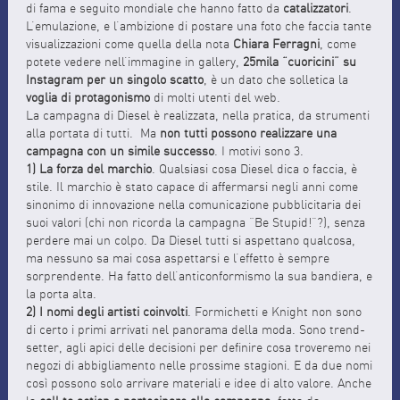
di fama e seguito mondiale che hanno fatto da
catalizzatori
.
L’emulazione, e l’ambizione di postare una foto che faccia tante
visualizzazioni come quella della nota
Chiara Ferragni
, come
potete vedere nell’immagine in gallery,
25mila “cuoricini” su
Instagram per un singolo scatto
, è un dato che solletica la
voglia di protagonismo
di molti utenti del web.
La campagna di Diesel è realizzata, nella pratica, da strumenti
alla portata di tutti. Ma
non tutti possono realizzare una
campagna con un simile successo
. I motivi sono 3.
1) La forza del marchio
. Qualsiasi cosa Diesel dica o faccia, è
stile. Il marchio è stato capace di affermarsi negli anni come
sinonimo di innovazione nella comunicazione pubblicitaria dei
suoi valori (chi non ricorda la campagna “Be Stupid!”?), senza
perdere mai un colpo. Da Diesel tutti si aspettano qualcosa,
ma nessuno sa mai cosa aspettarsi e l’effetto è sempre
sorprendente. Ha fatto dell’anticonformismo la sua bandiera, e
la porta alta.
2) I nomi degli artisti coinvolti
. Formichetti e Knight non sono
di certo i primi arrivati nel panorama della moda. Sono trend-
setter, agli apici delle decisioni per definire cosa troveremo nei
negozi di abbigliamento nelle prossime stagioni. E da due nomi
così possono solo arrivare materiali e idee di alto valore. Anche