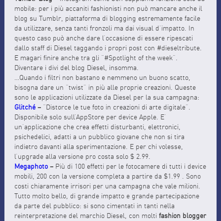
mobile: per i più accaniti fashionisti non può mancare anche il
blog su Tumblr, piattaforma di blogging estremamente facile
da utilizzare, senza tanti fronzoli ma dai visual d’impatto. In
questo caso può anche dare l’occasione di essere ripescati
dallo staff di Diesel taggando i propri post con #dieseltribute.
E magari finire anche tra gli “#Spotlight of the week”.
Diventare i divi del blog Diesel, insomma.
…Quando i filtri non bastano e nemmeno un buono scatto,
bisogna dare un “twist” in più alle proprie creazioni. Queste
sono le applicazioni utilizzate da Diesel per la sua campagna:
Glitché
–
“Distorce le tue foto in creazioni di arte digitale”.
Disponibile solo sull’AppStore per device Apple. E’
un’applicazione che crea effetti disturbanti, elettronici,
psichedelici, adatti a un pubblico giovane che non si tira
indietro davanti alla sperimentazione. E per chi volesse,
l’upgrade alla versione pro costa solo $ 2.99.
Megaphoto
–
Più di 100 effetti per le fotocamere di tutti i device
mobili, 200 con la versione completa a partire da $1.99 . Sono
costi chiaramente irrisori per una campagna che vale milioni.
Tutto molto bello, di grande impatto e grande partecipazione
da parte del pubblico: si sono cimentati in tanti nella
reinterpretazione del marchio Diesel, con molti
fashion blogger