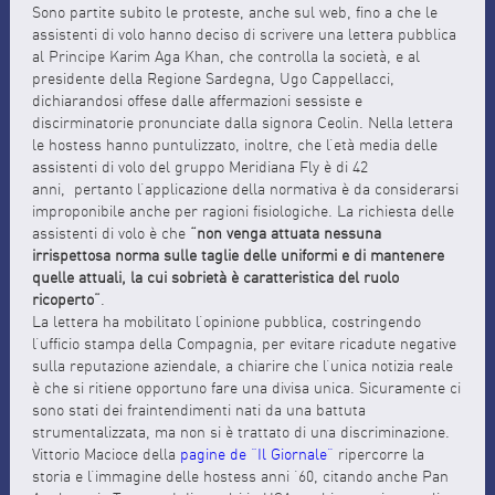
Sono partite subito le proteste, anche sul web, fino a che le
assistenti di volo hanno deciso di scrivere una lettera pubblica
al Principe Karim Aga Khan, che controlla la società, e al
presidente della Regione Sardegna, Ugo Cappellacci,
dichiarandosi offese dalle affermazioni sessiste e
discirminatorie pronunciate dalla signora Ceolin. Nella lettera
le hostess hanno puntulizzato, inoltre, che l’età media delle
assistenti di volo del gruppo Meridiana Fly è di 42
anni, pertanto l’applicazione della normativa è da considerarsi
improponibile anche per ragioni fisiologiche. La richiesta delle
assistenti di volo è che
“non venga attuata nessuna
irrispettosa norma sulle taglie delle uniformi e di mantenere
quelle attuali, la cui sobrietà è caratteristica del ruolo
ricoperto”
.
La lettera ha mobilitato l’opinione pubblica, costringendo
l’ufficio stampa della Compagnia, per evitare ricadute negative
sulla reputazione aziendale, a chiarire che l’unica notizia reale
è che si ritiene opportuno fare una divisa unica. Sicuramente ci
sono stati dei fraintendimenti nati da una battuta
strumentalizzata, ma non si è trattato di una discriminazione.
Vittorio Macioce della
pagine de “Il Giornale”
ripercorre la
storia e l’immagine delle hostess anni ’60, citando anche Pan