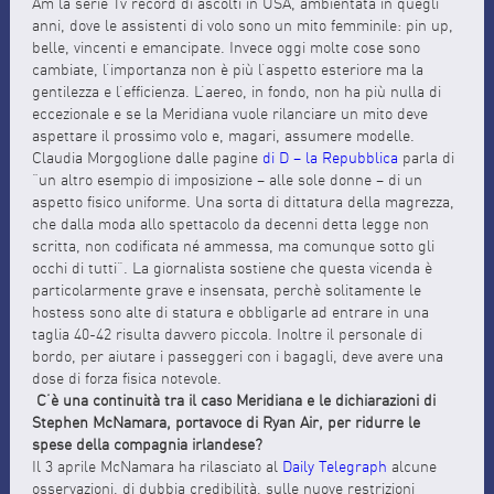
Am la serie Tv record di ascolti in USA, ambientata in quegli
anni, dove le assistenti di volo sono un mito femminile: pin up,
belle, vincenti e emancipate. Invece oggi molte cose sono
cambiate, l’importanza non è più l’aspetto esteriore ma la
gentilezza e l’efficienza. L’aereo, in fondo, non ha più nulla di
eccezionale e se la Meridiana vuole rilanciare un mito deve
aspettare il prossimo volo e, magari, assumere modelle.
Claudia Morgoglione dalle pagine
di D – la Repubblica
parla di
“un altro esempio di imposizione – alle sole donne – di un
aspetto fisico uniforme. Una sorta di dittatura della magrezza,
che dalla moda allo spettacolo da decenni detta legge non
scritta, non codificata né ammessa, ma comunque sotto gli
occhi di tutti”. La giornalista sostiene che questa vicenda è
particolarmente grave e insensata, perchè solitamente le
hostess sono alte di statura e obbligarle ad entrare in una
taglia 40-42 risulta davvero piccola. Inoltre il personale di
bordo, per aiutare i passeggeri con i bagagli, deve avere una
dose di forza fisica notevole.
C’è una continuità tra il caso Meridiana e le dichiarazioni di
Stephen McNamara, portavoce di Ryan Air, per ridurre le
spese della compagnia irlandese?
Il 3 aprile McNamara ha rilasciato al
Daily Telegraph
alcune
osservazioni, di dubbia credibilità, sulle nuove restrizioni