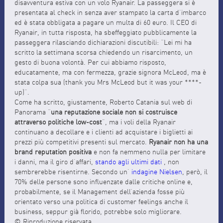
disavventura estiva con un volo Ryanair. La passeggera si è
presentata al check in senza aver stampato la carta d’imbarco
ed è stata obbligata a pagare un multa di 60 euro. Il CEO di
Ryanair, in tutta risposta, ha sbeffeggiato pubblicamente la
passeggera rilasciando dichiarazioni discutibili: “Lei mi ha
scritto la settimana scorsa chiedendo un risarcimento, un
gesto di buona volontà. Per cui abbiamo risposto,
educatamente, ma con fermezza, grazie signora McLeod, ma è
stata colpa sua (thank you Mrs McLeod but it was your ****-
up)”.
Come ha scritto, giustamente, Roberto Catania sul web di
Panorama “
una reputazione sociale non si costruisce
attraverso politiche low-cost
”, ma i voli della Ryanair
continuano a decollare e i clienti ad acquistare i biglietti ai
prezzi più competitivi presenti sul mercato.
Ryanair non ha una
brand reputation positiva
e non fa nemmeno nulla per limitare
i danni, ma il giro d’affari,
stando agli ultimi dati
, non
sembrerebbe risentirne. Secondo un’
indagine Nielsen
, però, il
70% delle persone sono influenzate dalle critiche online e,
probabilmente, se il Management dell’azienda fosse più
orientato verso una politica di customer feelings anche il
business, seppur già florido, potrebbe solo migliorare.
© Riproduzione riservata