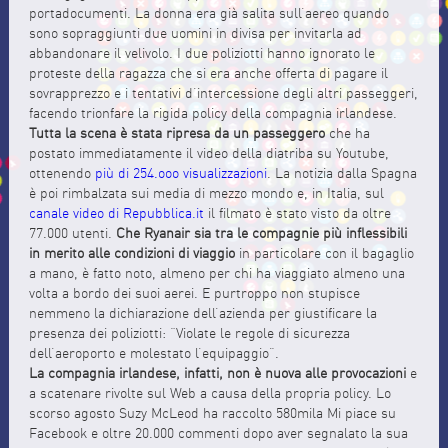
portadocumenti. La donna era già salita sull’aereo quando
sono sopraggiunti due uomini in divisa per invitarla ad
abbandonare il velivolo. I due poliziotti hanno ignorato le
proteste della ragazza che si era anche offerta di pagare il
sovrapprezzo e i tentativi d’intercessione degli altri passeggeri,
facendo trionfare la rigida policy della compagnia irlandese.
Tutta la scena è stata ripresa da un passeggero
che ha
postato immediatamente il video della diatriba su Youtube,
ottenendo
più di 254.ooo visualizzazioni
. La notizia dalla Spagna
è poi rimbalzata sui media di mezzo mondo e, in Italia, sul
canale video di Repubblica.it
il filmato è stato visto da oltre
77.000 utenti.
Che Ryanair sia tra le compagnie più inflessibili
in merito alle condizioni di viaggio
in particolare con il bagaglio
a mano, è fatto noto, almeno per chi ha viaggiato almeno una
volta a bordo dei suoi aerei. E purtroppo non stupisce
nemmeno la dichiarazione dell’azienda per giustificare la
presenza dei poliziotti: “Violate le regole di sicurezza
dell’aeroporto e molestato l’equipaggio”.
La compagnia irlandese, infatti, non è nuova alle provocazioni
e
a scatenare rivolte sul Web a causa della propria policy. Lo
scorso agosto Suzy McLeod ha raccolto 580mila Mi piace su
Facebook e oltre 20.000 commenti dopo aver segnalato la sua