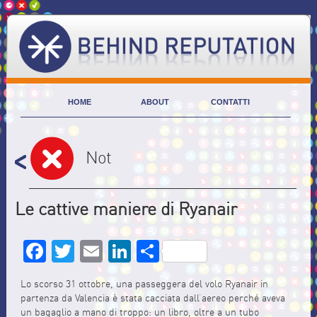
HOME
ABOUT
CONTATTI
Not
Le cattive maniere di Ryanair
Facebook
Twitter
Email
LinkedIn
Share
Lo scorso 31 ottobre, una passeggera del volo Ryanair in
partenza da Valencia è stata cacciata dall’aereo perché aveva
un bagaglio a mano di troppo: un libro, oltre a un tubo