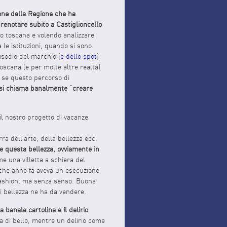
one della Regione che ha
prenotare subito a Castiglioncello
po toscana e volendo analizzare
 le istituzioni, quando si sono
isodio del marchio (
e dello spot
)
Toscana (e per molte altre realtà)
e se questo percorso di
si chiama banalmente “creare
il nostro progetto di vacanze
a dell’arte, della bellezza ecc.
e questa bellezza, ovviamente in
me una villetta a schiera del
lche anno fa aveva un’esecuzione
 fashion, ma senza senso. Buona
di bellezza ne ha da vendere.
 banale cartolina e il delirio
sa di bello, mentre un delirio come