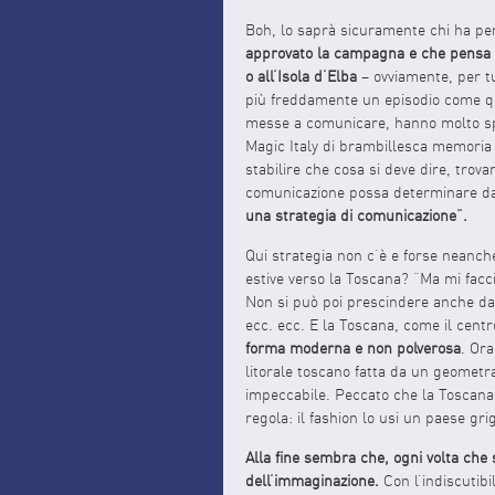
Boh, lo saprà sicuramente chi ha pe
approvato la campagna e che pensa che
o all’Isola d’Elba
– ovviamente, per tu
più freddamente un episodio come quest
messe a comunicare, hanno molto spes
Magic Italy di brambillesca memoria –
stabilire che cosa si deve dire, trov
comunicazione possa determinare dav
una strategia di comunicazione”.
Qui strategia non c’è e forse neanch
estive verso la Toscana? “Ma mi facci
Non si può poi prescindere anche dall
ecc. ecc. E la Toscana, come il cen
forma moderna e non polverosa
. Ora
litorale toscano fatta da un geometr
impeccabile. Peccato che la Toscana 
regola: il fashion lo usi un paese gri
Alla fine sembra che, ogni volta che s
dell’immaginazione.
Con l’indiscutibi