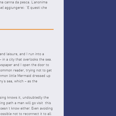
sima canna da pesca. L’anonima
se) aggiungerei: “E questi che
nd leisure, and I run into a
n a city that overlooks the sea.
newspaper and I open the door to
 common reader, trying not to get
mon little Mermaid dressed up
ny’s sea, which – as the
sing knows it, undoubtedly the
ng path a man will go visit this
 doesn’t know either. Even avoiding
ssible not to reconnect it to all