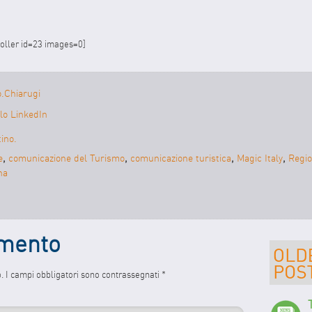
oller id=23 images=0]
o.Chiarugi
filo LinkedIn
tino.
e
,
comunicazione del Turismo
,
comunicazione turistica
,
Magic Italy
,
Regi
na
mmento
o.
I campi obbligatori sono contrassegnati
*