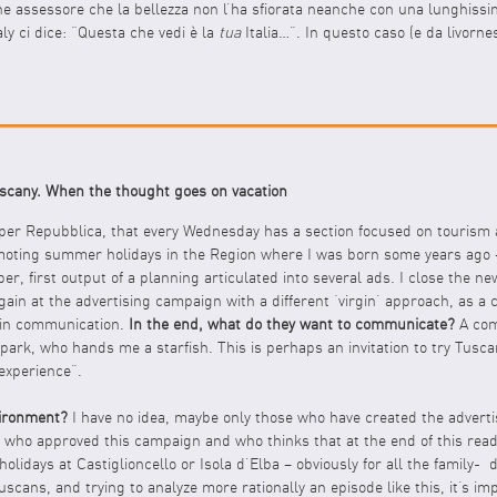
che assessore che la bellezza non l’ha sfiorata neanche con una lunghis
ly ci dice: “Questa che vedi è la
tua
Italia…”. In questo caso (e da livorne
scany. When the thought goes on vacation
per Repubblica, that every Wednesday has a section focused on tourism a
moting summer holidays in the Region where I was born some years ago – i
er, first output of a planning articulated into several ads. I close the 
gain at the advertising campaign with a different ‘virgin’ approach, as a
k in communication.
In the end, what do they want to communicate?
A com
rk, who hands me a starfish. This is perhaps an invitation to try Tusca
 experience”.
vironment?
I have no idea, maybe only those who have created the adverti
who approved this campaign and who thinks that at the end of this readi
holidays at Castiglioncello or Isola d’Elba – obviously for all the family-
ns, and trying to analyze more rationally an episode like this, it’s impo