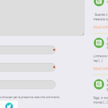
Quando il 
mescola con
READ MO
*
L’intreccio
rap [...]
*
READ MO
sto browser per la prossima volta che commento.
Oggi, in oc
mondo [...]