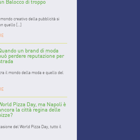
un Balocco di troppo
mondo creativo della pubblicità si
 quello [...]
RE
Quando un brand di moda
può perdere reputazione per
strada
 tra il mondo della moda e quello del
RE
World Pizza Day, ma Napoli è
ancora la città regina delle
pizze?
casione del World Pizza Day, tutto il