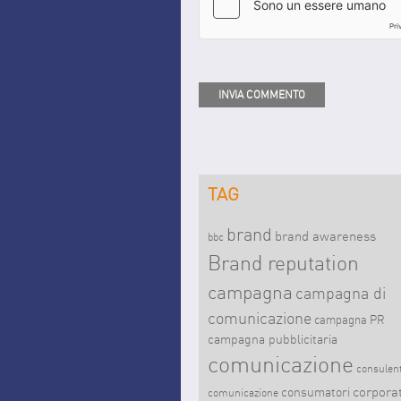
TAG
brand
brand awareness
bbc
Brand reputation
campagna
campagna di
comunicazione
campagna PR
campagna pubblicitaria
comunicazione
consulent
corpora
consumatori
comunicazione