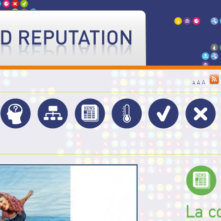
A
A
A
La c