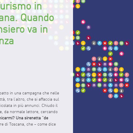
Turismo in
ana. Quando
nsiero va in
nza
mbatto in una campagna che nelle
, tra l’altro, che si affaccia sul
colata in più annunci. Chiudo il
ne, da normale lettore, cercando
nicarmi? Una sirenetta “de
are di Toscana, che – come dice