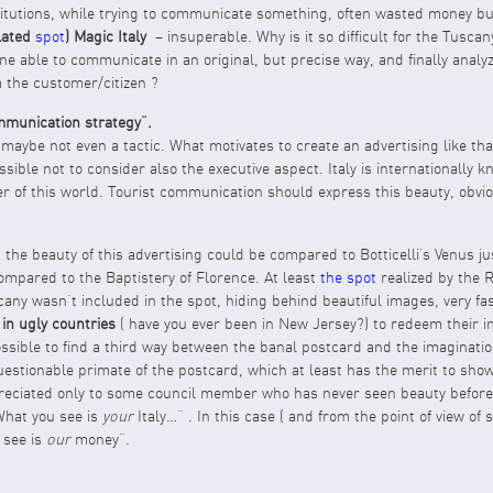
stitutions, while trying to communicate something, often wasted money bu
elated
spot
) Magic Italy
– insuperable. Why is it so difficult for the Tusca
ne able to communicate in an original, but precise way, and finally analy
 the customer/citizen ?
communication strategy”.
d maybe not even a tactic. What motivates to create an advertising like t
ssible not to consider also the executive aspect. Italy is internationally 
er of this world. Tourist communication should express this beauty, obvi
the beauty of this advertising could be compared to Botticelli’s Venus j
ompared to the Baptistery of Florence. At least
the spot
realized by the 
cany wasn’t included in the spot, hiding behind beautiful images, very f
in ugly countries
( have you ever been in New Jersey?) to redeem their i
ossible to find a third way between the banal postcard and the imaginatio
estionable primate of the postcard, which at least has the merit to sho
preciated only to some council member who has never seen beauty befor
“What you see is
your
Italy…” . In this case ( and from the point of view o
 see is
our
money”.