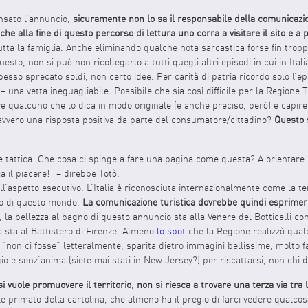
nsato l’annuncio,
sicuramente non lo sa il responsabile della comunicazi
 alla fine di questo percorso di lettura uno corra a visitare il sito e a 
tta la famiglia. Anche eliminando qualche nota sarcastica forse fin trop
o, non si può non ricollegarlo a tutti quegli altri episodi in cui in Italia
so sprecato soldi, non certo idee. Per carità di patria ricordo solo l’ep
 una vetta ineguagliabile. Possibile che sia così difficile per la Regione 
are qualcuno che lo dica in modo originale (e anche preciso, però) e capir
vero una risposta positiva da parte del consumatore/cittadino?
Questo 
e tattica. Che cosa ci spinge a fare una pagina come questa? A orientare 
a il piacere!” – direbbe Totò.
’aspetto esecutivo. L’Italia è riconosciuta internazionalmente come la terr
tro di questo mondo.
La comunicazione turistica dovrebbe quindi esprimer
, la bellezza al bagno di questo annuncio sta alla Venere del Botticelli co
a sta al Battistero di Firenze. Almeno
lo spot
che la Regione realizzò qua
“non ci fosse” letteralmente, sparita dietro immagini bellissime, molto
gio e senz’anima (siete mai stati in New Jersey?) per riscattarsi, non chi 
i vuole promuovere il territorio, non si riesca a trovare una terza via tra la
le primato della cartolina, che almeno ha il pregio di farci vedere qualco