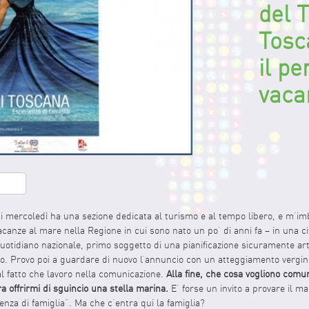
del 
Tosc
il pe
vaca
edIn
hare
i mercoledì ha una sezione dedicata al turismo e al tempo libero, e m’i
nze al mare nella Regione in cui sono nato un po’ di anni fa – in una città
uotidiano nazionale, primo soggetto di una pianificazione sicuramente arti
rto. Provo poi a guardare di nuovo l’annuncio con un atteggiamento vergi
al fatto che lavoro nella comunicazione.
Alla fine, che cosa vogliono comu
a offrirmi di sguincio una stella marina.
E’ forse un invito a provare il m
ienza di famiglia”. Ma che c’entra qui la famiglia?