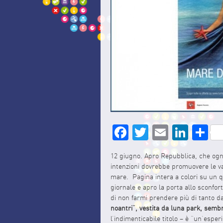
Facebook
Twitter
Email
Link
S
12 giugno. Apro Repubblica, che ogn
intenzioni dovrebbe promuovere le vaca
mare. Pagina intera a colori su un q
giornale e apro la porta allo sconfo
di non farmi prendere più di tanto d
noantri”, vestita da luna park, sembr
l’indimenticabile titolo – è “un’esper