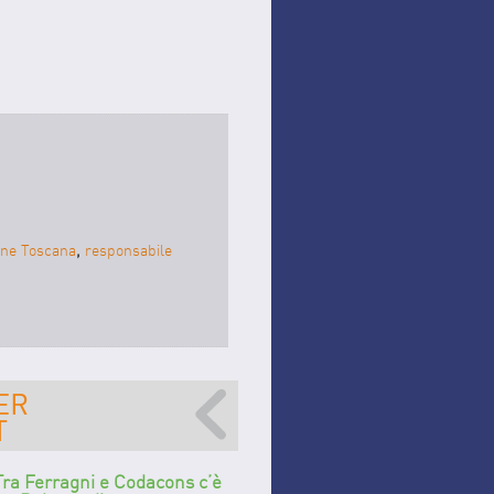
one Toscana
,
responsabile
Tra Ferragni e Codacons c’è