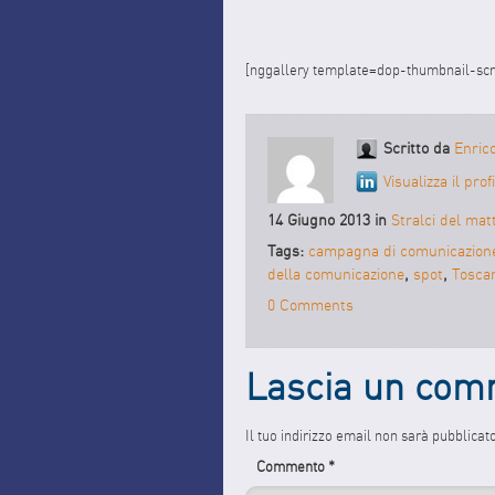
[nggallery template=dop-thumbnail-scr
Scritto da
Enric
Visualizza il pro
14 Giugno 2013 in
Stralci del mat
Tags:
campagna di comunicazion
della comunicazione
,
spot
,
Tosca
0 Comments
Lascia un co
Il tuo indirizzo email non sarà pubblicat
Commento
*