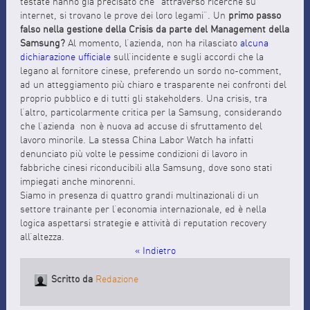
testate hanno già precisato che “attraverso ricerche su
internet, si trovano le prove dei loro legami”. Un
primo passo
falso nella gestione della Crisis da parte del Management della
Samsung?
Al momento, l’azienda, non ha rilasciato
alcuna
dichiarazione ufficiale
sull’incidente e sugli accordi che la
legano al fornitore cinese, preferendo un sordo no-comment,
ad un atteggiamento più chiaro e trasparente nei confronti del
proprio pubblico e di tutti gli stakeholders. Una crisis, tra
l’altro, particolarmente critica per la Samsung, considerando
che l’azienda non è nuova ad accuse di sfruttamento del
lavoro minorile. La stessa China Labor Watch ha infatti
denunciato più volte le pessime condizioni di lavoro in
fabbriche cinesi riconducibili alla Samsung, dove sono stati
impiegati anche minorenni.
Siamo in presenza di quattro grandi multinazionali di un
settore trainante per l’economia internazionale, ed è nella
logica aspettarsi strategie e attività di reputation recovery
all’altezza.
« Indietro
Scritto da
Redazione