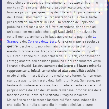
dopo che purtroppo, il primo giugno, un ragazzo di 14 anni è
morto in Cina in una fabbrica di prodotti elettronici che
lavorava proprio per questi big dell’HI-Tech. Dopo la denuncia
del “China Labor Watch” – l’organizzazione USA che si batte
per i diritti dei lavoratori in Cina – la reazione dell’opinione
pubblica e dei media non si è fatta attendere, dando vita ad
un’escalation mediatica che dagli Stati Uniti è rimbalzata in
tutto il mondo, arrivando in Italia attraverso le pagine de
La
Stampa
e del
Corriere della Sera
.
Una crisi in piena regola da
gestire
, perché il flusso informativo che si porta dietro un
evento di cronaca così tragico ha inevitabilmente un impatto
sulla reputazione di questi colossi dell’HI-Tech, condizionando
l’atteggiamento dell’opinione pubblica e dei consumatori verso
i brand coinvolti.
Lo sfruttamento del lavoro e il lavoro minorile
rappresentano, infatti, tematiche ad alta sensibilità sociale
, in
grado di infiammare il dibattito mediatico a lungo. Al momento,
stando a quanto dichiarato dall’Huffington Post, Samsung, per
tentare di contenere la crisis, ha immediatamente cancellato il
proprio nome dal sito dell’azienda taiwanese, proprietaria della
fabbrica cinese, dove si è verificato il tragico incidente.
Ma se è vero che le tracce lasciate sul Web sono indelebili e
che dalla Rete nulla si cancella in modo definitivo, alcune