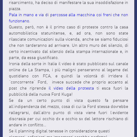
risarcimento, ha deciso di manifestare la sua insoddisfazione in
piazza.
Pala in mano e via di percosse alla macchina coi freni che non
funzionano
.
Questo, però, non è il primo caso di proteste contro la casa
automobilistica statunitense, e, ad ora, non sono state
rilasciate comunicazioni sulla vicenda, anche se siamo fiduciosi
che non tarderanno ad arrivare. Un altro muro del silenzio, di
certo incentivato dal silenzio della stampa internazionale e, in
parte, da essa giustificato.
Ironia della sorte in Italia il video è stato pubblicato sul canale
online de La Stampa, i più maligni penseranno al legame del
quotidiano con FCA, e quindi la volontà di irridere il
“concorrente” Ford, invece succede che proprio accanto al
post che riprende
il video della protesta
ti esca fuori la
pubblicità della nuova Ford Kuga!
Se da un certo punto di vista questo fa pensare
all’indipendenza del mezzo, cosa di cui la Ford stessa dovrebbe
rallegrarsi, dall’altro punto di vista viene fuori l’evidente
discrasia per cui occhio dx e occhio sx del lettore rischiano di
andare in conflitto…
Se il planning digital tenesse in considerazione questi